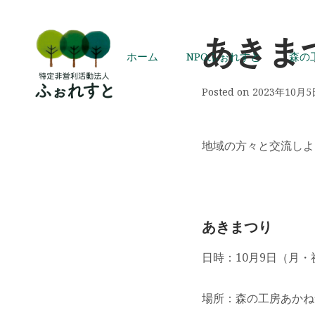
あきま
ホーム
NPOふぉれすと
森の
Posted on
2023年10月5
地域の方々と交流しよ
あきまつり
日時：10月9日（月・祝）
場所：森の工房あかね舎