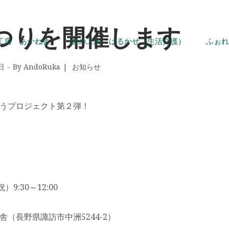
つりを開催します
工房 あかね舎
森の工房 はるかぜ（生活介護）
ふぉれ
日
By
AndoRuka
お知らせ
うプロジェクト第２弾！
9:30～12:00
（長野県諏訪市中洲5244-2）