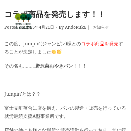
コラボ商品を発売します！！
Posted on
2023年4月21日
By
AndoRuka
お知らせ
この度、Jumpin'(ジャンピン)様との
コラボ商品を発売
す
ることが決定しました
その名も………
野沢菜おやきパン
！！！
Jumpin’とは？？
富士見町落合に店を構え、パンの製造・販売を行っている
就労継続支援A型事業所です。
店舗の他にも様々な場所で販売活動を行っており、常に行